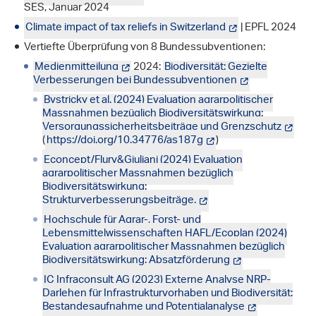
SES, Januar 2024
Climate impact of tax reliefs in Switzerland
| EPFL 2024
Vertiefte Überprüfung von 8 Bundessubventionen:
Medienmitteilung
2024:
Biodiversität: Gezielte
Verbesserungen bei Bundessubventionen
Bystricky et al. (2024) Evaluation agrarpolitischer
Massnahmen bezüglich Biodiversitätswirkung:
Versorgungssicherheitsbeiträge und Grenzschutz
(
https://doi.org/10.34776/as187g
)
Econcept/Flury&Giuliani (2024) Evaluation
agrarpolitischer Massnahmen bezüglich
Biodiversitätswirkung:
Strukturverbesserungsbeiträge.
Hochschule für Agrar-, Forst- und
Lebensmittelwissenschaften HAFL/Ecoplan (2024)
Evaluation agrarpolitischer Massnahmen bezüglich
Biodiversitätswirkung: Absatzförderung
IC Infraconsult AG (2023) Externe Analyse NRP-
Darlehen für Infrastrukturvorhaben und Biodiversität:
Bestandesaufnahme und Potentialanalyse